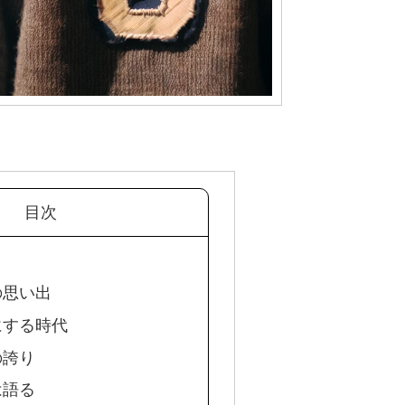
目次
の思い出
にする時代
の誇り
は語る