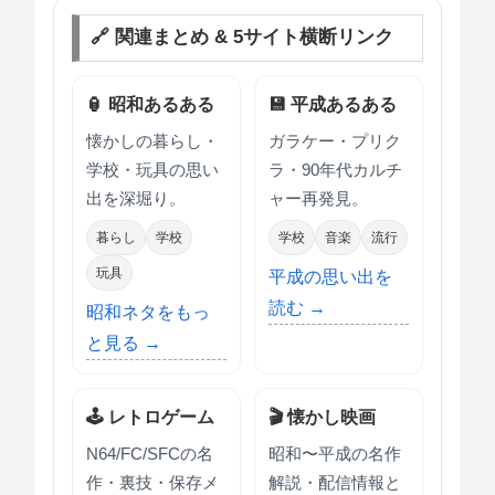
🔗 関連まとめ & 5サイト横断リンク
🏮 昭和あるある
💾 平成あるある
懐かしの暮らし・
ガラケー・プリク
学校・玩具の思い
ラ・90年代カルチ
出を深堀り。
ャー再発見。
暮らし
学校
学校
音楽
流行
玩具
平成の思い出を
読む →
昭和ネタをもっ
と見る →
🕹 レトロゲーム
🎬 懐かし映画
N64/FC/SFCの名
昭和〜平成の名作
作・裏技・保存メ
解説・配信情報と