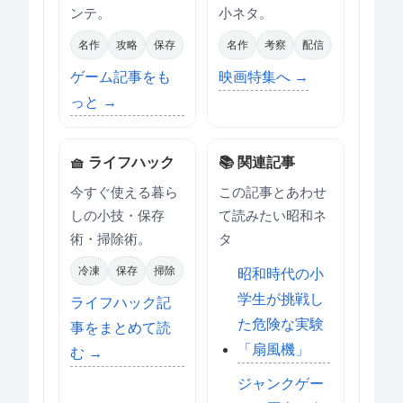
ンテ。
小ネタ。
名作
攻略
保存
名作
考察
配信
ゲーム記事をも
映画特集へ →
っと →
🧺 ライフハック
📚 関連記事
今すぐ使える暮ら
この記事とあわせ
しの小技・保存
て読みたい昭和ネ
術・掃除術。
タ
冷凍
保存
掃除
昭和時代の小
学生が挑戦し
ライフハック記
た危険な実験
事をまとめて読
「扇風機」
む →
ジャンクゲー