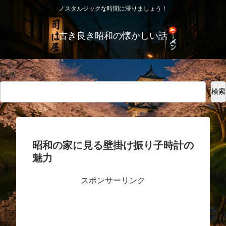
ノスタルジックな時間に浸りましょう！
古き良き昭和の懐かしい話
検索
検索
昭和の家に見る壁掛け振り子時計の
魅力
スポンサーリンク