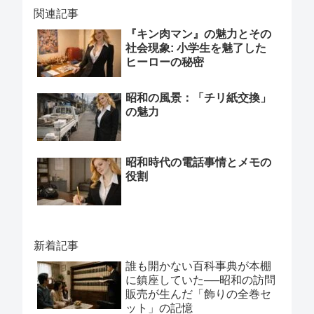
関連記事
『キン肉マン』の魅力とその
社会現象: 小学生を魅了した
ヒーローの秘密
昭和の風景：「チリ紙交換」
の魅力
昭和時代の電話事情とメモの
役割
新着記事
誰も開かない百科事典が本棚
に鎮座していた──昭和の訪問
販売が生んだ「飾りの全巻セ
ット」の記憶