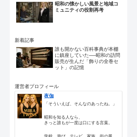
昭和の懐かしい風景と地域コ
ミュニティの役割再考
新着記事
誰も開かない百科事典が本棚
に鎮座していた──昭和の訪問
販売が生んだ「飾りの全巻セ
ット」の記憶
運営者プロフィール
夜伽
「そういえば、そんなのあったね。」
昭和を知る人なら、
きっと誰もが一度は口にする言葉。
学校、遊び、テレビ、家族、街の風