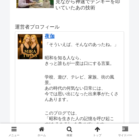
見ながら神速でテンキーを叩
いていたあの技術
運営者プロフィール
夜伽
「そういえば、そんなのあったね。」
昭和を知る人なら、
きっと誰もが一度は口にする言葉。
学校、遊び、テレビ、家族、街の風
景。
あの時代の何気ない日常には、
今では思い出になった出来事がたくさ
んあります。
このブログでは、
「昭和を生きた人の記憶を呼び起こ
す“あるある”」を集めています。
メニュー
ホーム
検索
トップ
サイドバー
懐かしい気持ちになったら、