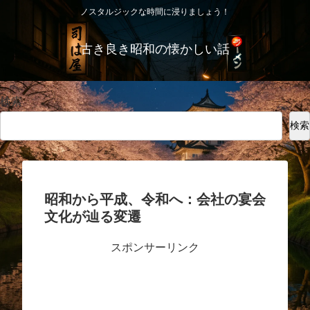
ノスタルジックな時間に浸りましょう！
古き良き昭和の懐かしい話
検索
検索
昭和から平成、令和へ：会社の宴会
文化が辿る変遷
スポンサーリンク