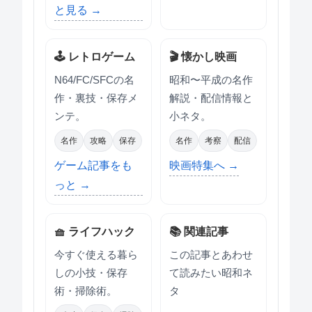
と見る →
🕹 レトロゲーム
🎬 懐かし映画
N64/FC/SFCの名
昭和〜平成の名作
作・裏技・保存メ
解説・配信情報と
ンテ。
小ネタ。
名作
攻略
保存
名作
考察
配信
ゲーム記事をも
映画特集へ →
っと →
🧺 ライフハック
📚 関連記事
今すぐ使える暮ら
この記事とあわせ
しの小技・保存
て読みたい昭和ネ
術・掃除術。
タ