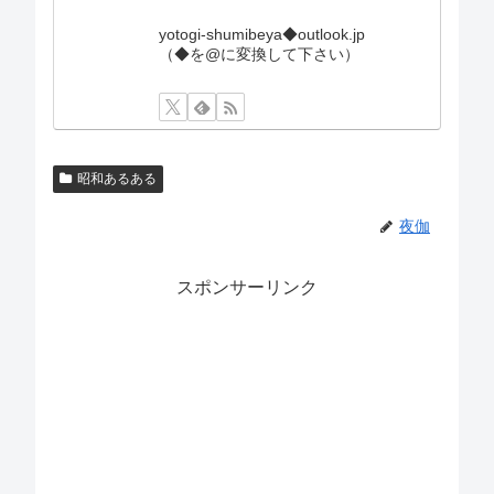
yotogi-shumibeya◆outlook.jp
（◆を@に変換して下さい）
昭和あるある
夜伽
スポンサーリンク