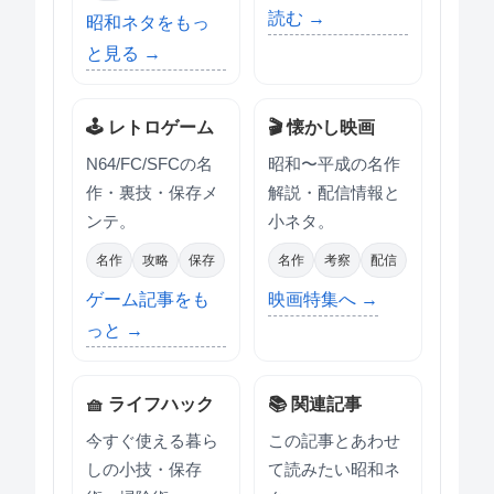
読む →
昭和ネタをもっ
と見る →
🕹 レトロゲーム
🎬 懐かし映画
N64/FC/SFCの名
昭和〜平成の名作
作・裏技・保存メ
解説・配信情報と
ンテ。
小ネタ。
名作
攻略
保存
名作
考察
配信
ゲーム記事をも
映画特集へ →
っと →
🧺 ライフハック
📚 関連記事
今すぐ使える暮ら
この記事とあわせ
しの小技・保存
て読みたい昭和ネ