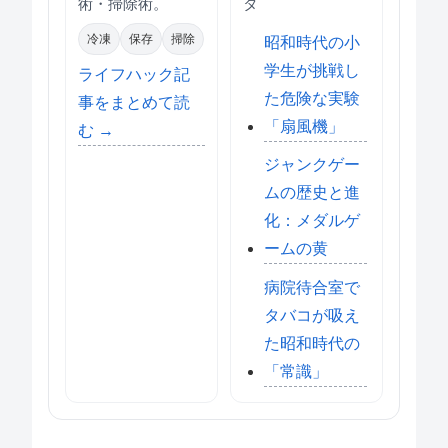
術・掃除術。
タ
冷凍
保存
掃除
昭和時代の小
学生が挑戦し
ライフハック記
た危険な実験
事をまとめて読
「扇風機」
む →
ジャンクゲー
ムの歴史と進
化：メダルゲ
ームの黄
病院待合室で
タバコが吸え
た昭和時代の
「常識」