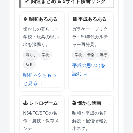
🔗 関連まとめ & 5サイト横断リンク
🏮 昭和あるある
💾 平成あるある
懐かしの暮らし・
ガラケー・プリク
学校・玩具の思い
ラ・90年代カルチ
出を深堀り。
ャー再発見。
暮らし
学校
学校
音楽
流行
玩具
平成の思い出を
読む →
昭和ネタをもっ
と見る →
🕹 レトロゲーム
🎬 懐かし映画
N64/FC/SFCの名
昭和〜平成の名作
作・裏技・保存メ
解説・配信情報と
ンテ。
小ネタ。