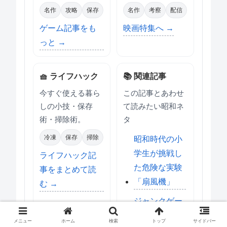
名作
攻略
保存
名作
考察
配信
ゲーム記事をも
映画特集へ →
っと →
🧺 ライフハック
📚 関連記事
今すぐ使える暮ら
この記事とあわせ
しの小技・保存
て読みたい昭和ネ
術・掃除術。
タ
冷凍
保存
掃除
昭和時代の小
学生が挑戦し
ライフハック記
た危険な実験
事をまとめて読
「扇風機」
む →
ジャンクゲー
ムの歴史と進
メニュー
ホーム
検索
トップ
サイドバー