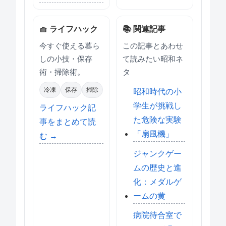
🧺 ライフハック
📚 関連記事
今すぐ使える暮ら
この記事とあわせ
しの小技・保存
て読みたい昭和ネ
術・掃除術。
タ
冷凍
保存
掃除
昭和時代の小
学生が挑戦し
ライフハック記
た危険な実験
事をまとめて読
「扇風機」
む →
ジャンクゲー
ムの歴史と進
化：メダルゲ
ームの黄
病院待合室で