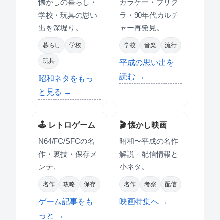
懐かしの暮らし・
ガラケー・プリク
学校・玩具の思い
ラ・90年代カルチ
出を深堀り。
ャー再発見。
暮らし
学校
学校
音楽
流行
玩具
平成の思い出を
読む →
昭和ネタをもっ
と見る →
🕹 レトロゲーム
🎬 懐かし映画
N64/FC/SFCの名
昭和〜平成の名作
作・裏技・保存メ
解説・配信情報と
ンテ。
小ネタ。
名作
攻略
保存
名作
考察
配信
ゲーム記事をも
映画特集へ →
っと →