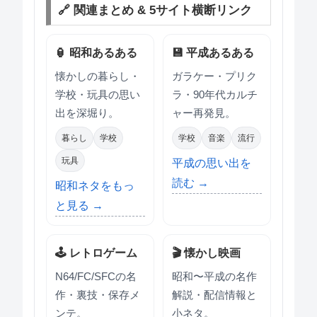
🔗 関連まとめ & 5サイト横断リンク
🏮 昭和あるある
💾 平成あるある
懐かしの暮らし・
ガラケー・プリク
学校・玩具の思い
ラ・90年代カルチ
出を深堀り。
ャー再発見。
暮らし
学校
学校
音楽
流行
玩具
平成の思い出を
読む →
昭和ネタをもっ
と見る →
🕹 レトロゲーム
🎬 懐かし映画
N64/FC/SFCの名
昭和〜平成の名作
作・裏技・保存メ
解説・配信情報と
ンテ。
小ネタ。