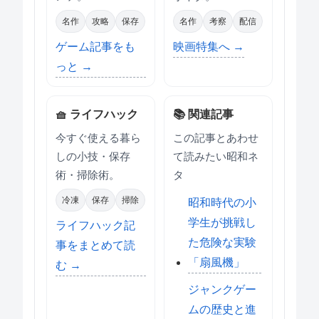
名作
攻略
保存
名作
考察
配信
ゲーム記事をも
映画特集へ →
っと →
🧺 ライフハック
📚 関連記事
今すぐ使える暮ら
この記事とあわせ
しの小技・保存
て読みたい昭和ネ
術・掃除術。
タ
冷凍
保存
掃除
昭和時代の小
学生が挑戦し
ライフハック記
た危険な実験
事をまとめて読
「扇風機」
む →
ジャンクゲー
ムの歴史と進