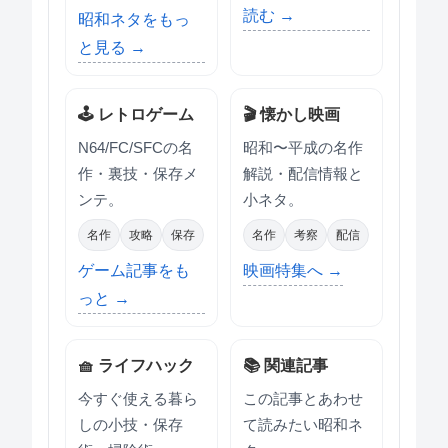
読む →
昭和ネタをもっ
と見る →
🕹 レトロゲーム
🎬 懐かし映画
N64/FC/SFCの名
昭和〜平成の名作
作・裏技・保存メ
解説・配信情報と
ンテ。
小ネタ。
名作
攻略
保存
名作
考察
配信
ゲーム記事をも
映画特集へ →
っと →
🧺 ライフハック
📚 関連記事
今すぐ使える暮ら
この記事とあわせ
しの小技・保存
て読みたい昭和ネ