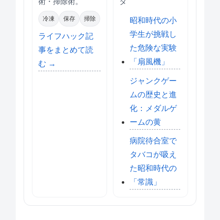
術・掃除術。
タ
冷凍
保存
掃除
昭和時代の小
学生が挑戦し
ライフハック記
た危険な実験
事をまとめて読
「扇風機」
む →
ジャンクゲー
ムの歴史と進
化：メダルゲ
ームの黄
病院待合室で
タバコが吸え
た昭和時代の
「常識」