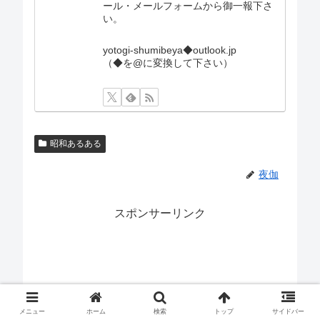
ール・メールフォームから御一報下さ
い。
yotogi-shumibeya◆outlook.jp
（◆を@に変換して下さい）
昭和あるある
夜伽
スポンサーリンク
メニュー
ホーム
検索
トップ
サイドバー