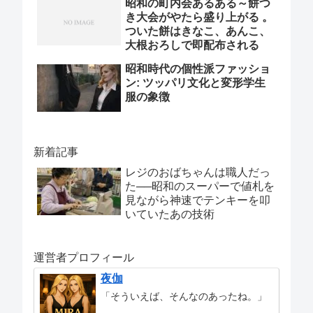
昭和の町内会あるある～餅つ
き大会がやたら盛り上がる 。
ついた餅はきなこ、あんこ、
大根おろしで即配布される
昭和時代の個性派ファッショ
ン: ツッパリ文化と変形学生
服の象徴
新着記事
レジのおばちゃんは職人だっ
た──昭和のスーパーで値札を
見ながら神速でテンキーを叩
いていたあの技術
運営者プロフィール
夜伽
「そういえば、そんなのあったね。」