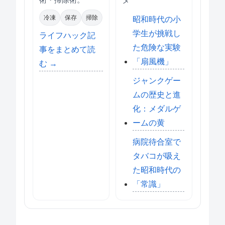
術・掃除術。
タ
冷凍
保存
掃除
昭和時代の小
学生が挑戦し
ライフハック記
た危険な実験
事をまとめて読
「扇風機」
む →
ジャンクゲー
ムの歴史と進
化：メダルゲ
ームの黄
病院待合室で
タバコが吸え
た昭和時代の
「常識」