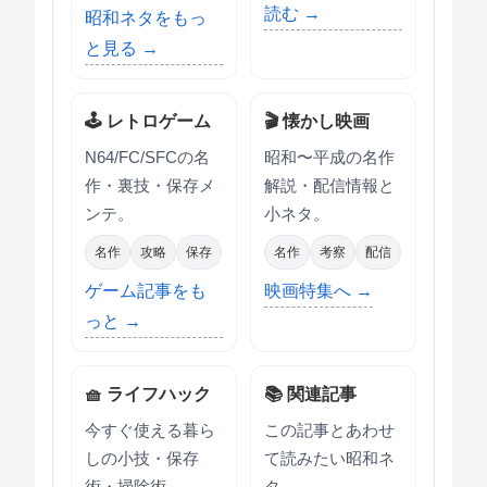
読む →
昭和ネタをもっ
と見る →
🕹 レトロゲーム
🎬 懐かし映画
N64/FC/SFCの名
昭和〜平成の名作
作・裏技・保存メ
解説・配信情報と
ンテ。
小ネタ。
名作
攻略
保存
名作
考察
配信
ゲーム記事をも
映画特集へ →
っと →
🧺 ライフハック
📚 関連記事
今すぐ使える暮ら
この記事とあわせ
しの小技・保存
て読みたい昭和ネ