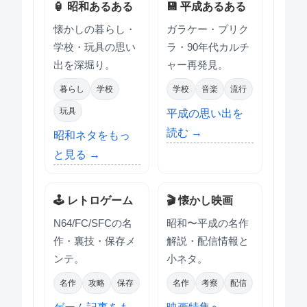
🏮 昭和あるある
💾 平成あるある
懐かしの暮らし・
ガラケー・プリク
学校・玩具の思い
ラ・90年代カルチ
出を深堀り。
ャー再発見。
暮らし
学校
学校
音楽
流行
玩具
平成の思い出を
読む →
昭和ネタをもっ
と見る →
🕹 レトロゲーム
🎬 懐かし映画
N64/FC/SFCの名
昭和〜平成の名作
作・裏技・保存メ
解説・配信情報と
ンテ。
小ネタ。
名作
攻略
保存
名作
考察
配信