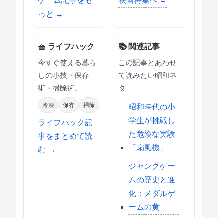
ゲーム記事をも
映画特集へ →
っと →
🧺 ライフハック
📚 関連記事
今すぐ使える暮ら
この記事とあわせ
しの小技・保存
て読みたい昭和ネ
術・掃除術。
タ
冷凍
保存
掃除
昭和時代の小
学生が挑戦し
ライフハック記
た危険な実験
事をまとめて読
「扇風機」
む →
ジャンクゲー
ムの歴史と進
化：メダルゲ
ームの黄