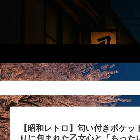
検索
【昭和レトロ】匂い付きポケッ
りに包まれた乙女心と「もった