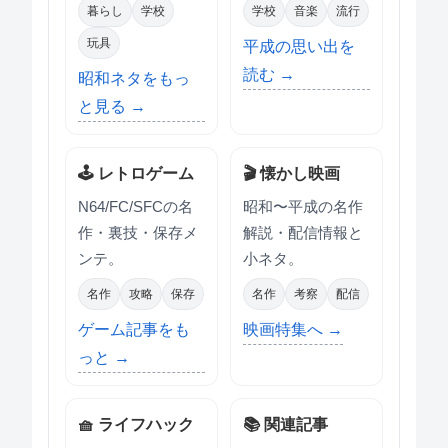
暮らし
学校
学校
音楽
流行
玩具
平成の思い出を
読む →
昭和ネタをもっ
と見る →
🕹 レトロゲーム
🎬 懐かし映画
N64/FC/SFCの名
昭和〜平成の名作
作・裏技・保存メ
解説・配信情報と
ンテ。
小ネタ。
名作
攻略
保存
名作
考察
配信
ゲーム記事をも
映画特集へ →
っと →
🧺 ライフハック
📚 関連記事