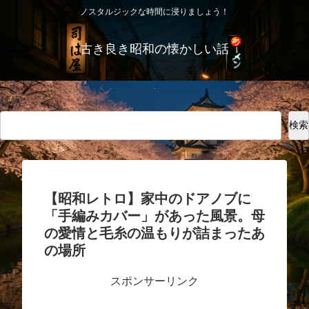
ノスタルジックな時間に浸りましょう！
古き良き昭和の懐かしい話
検索
検索
【昭和レトロ】家中のドアノブに
「手編みカバー」があった風景。母
の愛情と毛糸の温もりが詰まったあ
の場所
スポンサーリンク