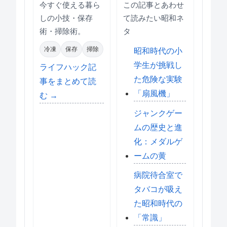
今すぐ使える暮ら
この記事とあわせ
しの小技・保存
て読みたい昭和ネ
術・掃除術。
タ
冷凍
保存
掃除
昭和時代の小
学生が挑戦し
ライフハック記
た危険な実験
事をまとめて読
「扇風機」
む →
ジャンクゲー
ムの歴史と進
化：メダルゲ
ームの黄
病院待合室で
タバコが吸え
た昭和時代の
「常識」