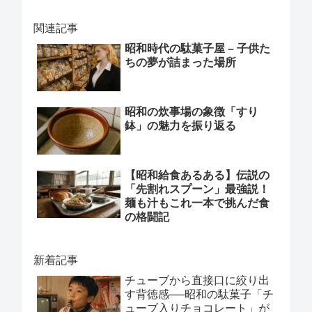
関連記事
昭和時代の駄菓子屋 – 子供た
ちの夢が詰まった場所
昭和の炊事場の象徴「すり
鉢」の魅力を振り返る
【昭和給食あるある】伝説の
「先割れスプーン」最強説！
麺も汁もこれ一本で挑んだ食
の格闘記
新着記事
チューブから直接口に絞り出
す背徳感──昭和の駄菓子「チ
ューブ入りチョコレート」が