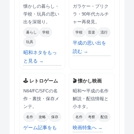
懐かしの暮らし・
ガラケー・プリク
学校・玩具の思い
ラ・90年代カルチ
出を深堀り。
ャー再発見。
暮らし
学校
学校
音楽
流行
玩具
平成の思い出を
読む →
昭和ネタをもっ
と見る →
🕹 レトロゲーム
🎬 懐かし映画
N64/FC/SFCの名
昭和〜平成の名作
作・裏技・保存メ
解説・配信情報と
ンテ。
小ネタ。
名作
攻略
保存
名作
考察
配信
ゲーム記事をも
映画特集へ →