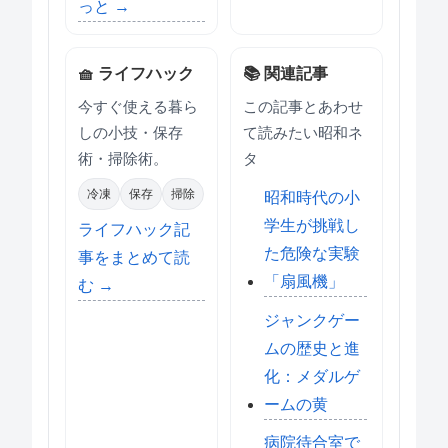
っと →
🧺 ライフハック
📚 関連記事
今すぐ使える暮ら
この記事とあわせ
しの小技・保存
て読みたい昭和ネ
術・掃除術。
タ
冷凍
保存
掃除
昭和時代の小
学生が挑戦し
ライフハック記
た危険な実験
事をまとめて読
「扇風機」
む →
ジャンクゲー
ムの歴史と進
化：メダルゲ
ームの黄
病院待合室で