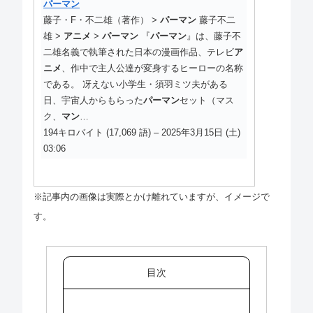
パーマン
藤子・F・不二雄（著作） >
パーマン
藤子不二
雄 >
アニメ
>
パーマン
『
パーマン
』は、藤子不
二雄名義で執筆された日本の漫画作品、テレビ
ア
ニメ
、作中で主人公達が変身するヒーローの名称
である。 冴えない小学生・須羽ミツ夫がある
日、宇宙人からもらった
パーマン
セット（マス
ク、
マン
…
194キロバイト (17,069 語) – 2025年3月15日 (土)
03:06
※記事内の画像は実際とかけ離れていますが、イメージで
す。
目次