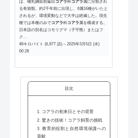
は、哺乳綱双前歯目
コアラ
科
コアラ
属に分類され
る有袋類。約2千年前に出現し、8属16種がいたと
されるが、環境変動などで大半は絶滅した。現生
種では本種のみで
コアラ
科
コアラ
属を構成する。
日本語の別名はコモリグマ（子守熊）またはフ
ク…
48キロバイト (6,877 語) – 2025年3月5日 (水)
00:28
目次
1. コアラの初来日とその背景
2. 驚きの技術！コアラ飼育の挑戦
3. 教育的役割と自然環境保護への
貢献