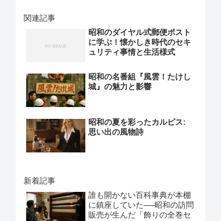
関連記事
昭和のダイヤル式郵便ポスト
に学ぶ！懐かしき時代のセキ
ュリティ事情と生活様式
昭和の名番組『風雲！たけし
城』の魅力と影響
昭和の夏を彩ったカルピス:
思い出の風物詩
新着記事
誰も開かない百科事典が本棚
に鎮座していた──昭和の訪問
販売が生んだ「飾りの全巻セ