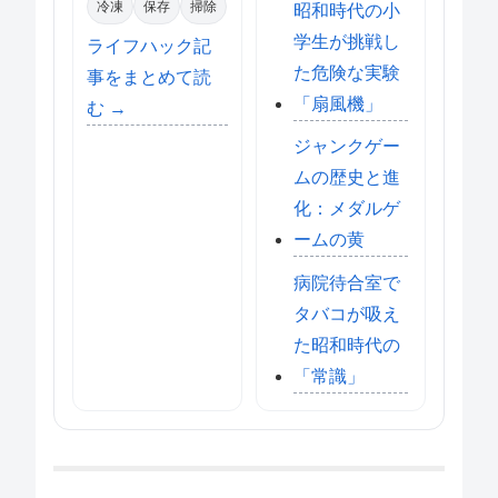
冷凍
保存
掃除
昭和時代の小
学生が挑戦し
ライフハック記
た危険な実験
事をまとめて読
「扇風機」
む →
ジャンクゲー
ムの歴史と進
化：メダルゲ
ームの黄
病院待合室で
タバコが吸え
た昭和時代の
「常識」