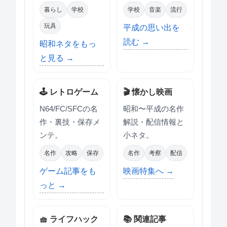
暮らし
学校
学校
音楽
流行
玩具
平成の思い出を
読む →
昭和ネタをもっ
と見る →
🕹 レトロゲーム
🎬 懐かし映画
N64/FC/SFCの名
昭和〜平成の名作
作・裏技・保存メ
解説・配信情報と
ンテ。
小ネタ。
名作
攻略
保存
名作
考察
配信
ゲーム記事をも
映画特集へ →
っと →
🧺 ライフハック
📚 関連記事