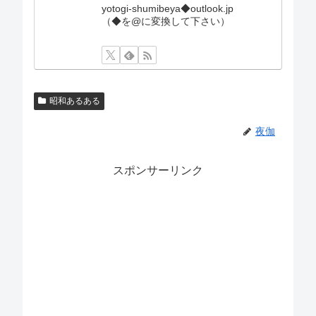
yotogi-shumibeya◆outlook.jp
（◆を@に変換して下さい）
昭和あるある
夜伽
スポンサーリンク