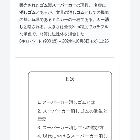
販売された
ゴム
製
スーパーカー
の玩具。 名称に
消しゴム
とあるが、文具の
消しゴム
としての機能
の無い玩具であるミニ
カー
の一種である。
カー消
し
と略される。大きさは全長3cm程度でカラフル
な単色で、材質に磁性体を混合した…
6キロバイト (900 語) – 2024年10月8日 (火) 11:26
目次
1. スーパーカー消しゴムとは
2. スーパーカー消しゴムの誕生と
歴史
3. スーパーカー消しゴムの遊び方
4. 現代におけるスーパーカー消し