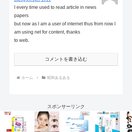
I every time used to read article in news
papers
but now as I am a user of internet thus from now I
am using net for content, thanks
to web.
コメントを書き込む
ホーム
昭和あるある
スポンサーリンク