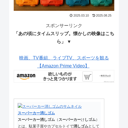
2025.03.10
2025.08.25
スポンサーリンク
「あの頃にタイムスリップ。懐かしの映像はこち
ら」 ▼
映画、TV番組、ライブTV、スポーツを観る
【Amazon Prime Video】
スーパーカー消しゴム
スーパーカー消しゴム
（
スーパーカー
け
しゴム
）
とは、駄菓子屋やカプセルトイで
消しゴム
として