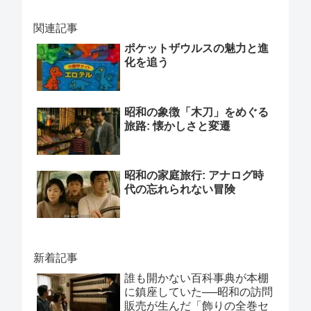
関連記事
ポケットザウルスの魅力と進
化を追う
昭和の象徴「木刀」をめぐる
旅路: 懐かしさと変遷
昭和の家庭旅行: アナログ時
代の忘れられない冒険
新着記事
誰も開かない百科事典が本棚
に鎮座していた──昭和の訪問
販売が生んだ「飾りの全巻セ