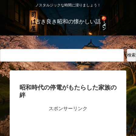
ノスタルジックな時間に浸りましょう！
古き良き昭和の懐かしい話
検索
検索
昭和時代の停電がもたらした家族の
絆
スポンサーリンク