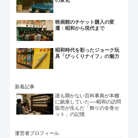
の変化
映画館のチケット購入の変
遷：昭和から現代まで
昭和時代を彩ったジョーク玩
具「びっくりナイフ」の魅力
新着記事
誰も開かない百科事典が本棚
に鎮座していた──昭和の訪問
販売が生んだ「飾りの全巻セ
ット」の記憶
運営者プロフィール