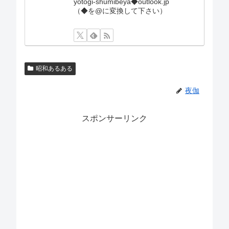
yotogi-shumibeya◆outlook.jp
（◆を@に変換して下さい）
昭和あるある
夜伽
スポンサーリンク