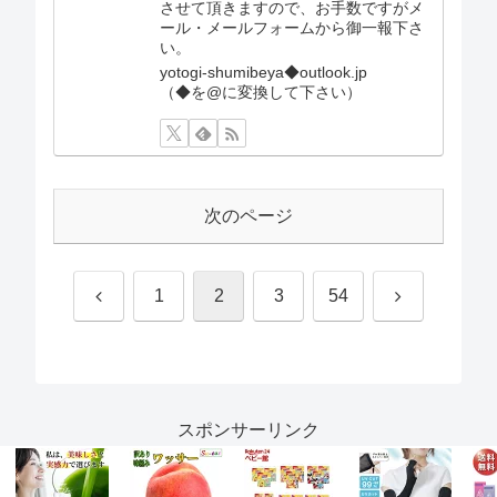
させて頂きますので、お手数ですがメ
ール・メールフォームから御一報下さ
い。
yotogi-shumibeya◆outlook.jp
（◆を@に変換して下さい）
次のページ
前
次
1
2
3
54
へ
へ
スポンサーリンク