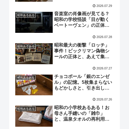
2026.07.29
音楽室の肖像画が見てる？
昭和あるある
昭和の学校怪談「目が動く
ベートーヴェン」の正体と
恐怖
2026.07.28
昭和最大の衝撃「ロッチ」
昭和あるある
事件！ビックリマン偽物シ
ールの正体と、あえて集め
た子供たちの記憶
2026.07.27
チョコボール「銀のエンゼ
昭和あるある
ル」の記憶。5枚集まらない
もどかしさと、引き出しに
眠る宝物
2026.07.26
昭和の小学校あるある！お
昭和あるある
母さん手縫いの「雑巾」
と、温泉タオルの再利用文
化