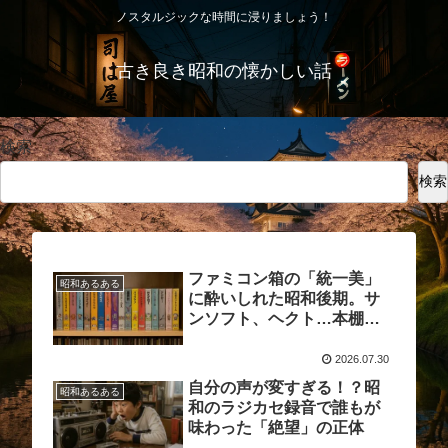
ノスタルジックな時間に浸りましょう！
古き良き昭和の懐かしい話
検索
検索
ファミコン箱の「統一美」
昭和あるある
に酔いしれた昭和後期。サ
ンソフト、ヘクト…本棚に
ピタッと揃う快感の記憶
2026.07.30
自分の声が変すぎる！？昭
昭和あるある
和のラジカセ録音で誰もが
味わった「絶望」の正体