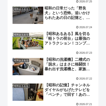
2026.07.25
昭和の日常だった「野良
昭和あるある
犬」という恐怖。追いかけ
られたあの日の記憶と、姿
を消した本当の理由
2026.07.24
【昭和あるある】風を切る
昭和あるある
「軽トラの荷台」は最強の
アトラクション！コンプラ
イアンス皆無で駆け抜けた
少年の日々
2026.07.23
【昭和の洗濯機】二槽式の
昭和あるある
「脱水」はまさに格闘技！
暴れ出す洗濯機と、家族で
戦ったあの頃の洗濯事情
2026.07.22
【昭和の記憶】チャンネル
昭和あるある
ダイヤルがもげたテレビを
「ペンチ」で回す！あの頃
のDIY精神が詰まったガジェ
ット・サバイバル術
2026.07.21